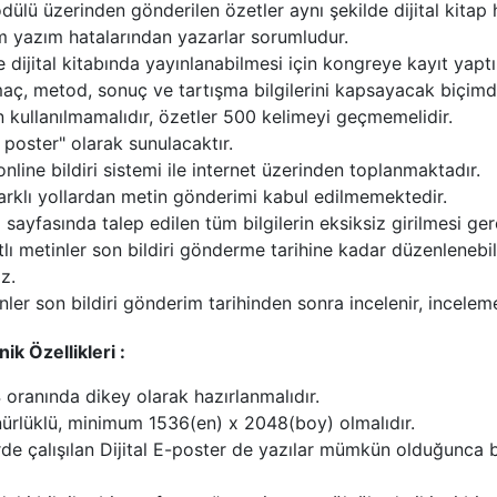
odülü üzerinden gönderilen özetler aynı şekilde dijital kitap 
 yazım hatalarından yazarlar sorumludur.
 dijital kitabında yayınlanabilmesi için kongreye kayıt yap
maç, metod, sonuç ve tartışma bilgilerini kapsayacak biçimde
kullanılmamalıdır, özetler 500 kelimeyi geçmemelidir.
l poster" olarak sunulacaktır.
 online bildiri sistemi ile internet üzerinden toplanmaktadır.
arklı yollardan metin gönderimi kabul edilmemektedir.
sayfasında talep edilen tüm bilgilerin eksiksiz girilmesi ge
tlı metinler son bildiri gönderme tarihine kadar düzenleneb
z.
ler son bildiri gönderim tarihinden sonra incelenir, incelem
nik Özellikleri :
 oranında dikey olarak hazırlanmalıdır.
rlüklü, minimum 1536(en) x 2048(boy) olmalıdır.
erde çalışılan Dijital E-poster de yazılar mümkün olduğunca 