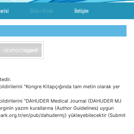
erisi
Bildiri Kitabı
İletişim
tedir.
bildirilerini "Kongre Kitapçığında tam metin olarak yer
len bildirilerini “DAHUDER Medical Journal (DAHUDER MJ
rginin yazım kurallarına (Author Guidelines) uygun
park.org.tr/en/pub/dahudermj) yükleyebilecektir (Submit