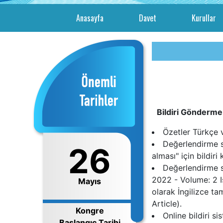
(current)
Anasayfa
Davet
Kurullar
Bildiri Gönderme 
Özetler Türkçe v
Değerlendirme so
6
26
26
alması" için bildiri
Değerlendirme s
2022 - Volume: 2 I
yıs
Mayıs
Mayıs
olarak İngilizce t
Article).
gre
Kongre
Kongre
Online bildiri s
ç Tarihi
Başlangıç Tarihi
Başlangıç Tarihi