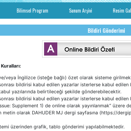
Bilimsel Program
Sunum Arşivi
Resim Gal
Bildiri Gönderimi
Kuralları:
e/veya İngilizce (isteğe bağlı) özet olarak sisteme girilmek
nrası bildirisi kabul edilen yazarlar isterlerse kabul edilen 
26
 kabul yazılarında belirtileceği şekilde gönderebilecektir.
onrası bildirisi kabul edilen yazarlar isterlerse kabul edi
ssue: Supplement 1) de online olarak yayınlanmak” üzere de
Mayıs
am metin olarak DAHUDER MJ dergi sayfasına (https://dergi
Kongre
istemi üzerinden grafik, tablo gönderimi yapılabilmektedir.
Başlangıç Tarihi