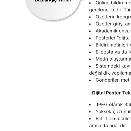
Online bildiri m
gerekmektedir. Tüm
Özetlerin kongre
Özetler giriş, a
Akademik unvan 
Posterler "dijita
Bildiri metinleri
E-posta ya da f
Metin oluşturma 
Sistemdeki kayı
değişiklik yapılama
Gönderilen metin
Dijital Poster Tek
JPEG olarak 3:4
Yüksek çözününü
Belirtilen ölçül
arasında arial dir.