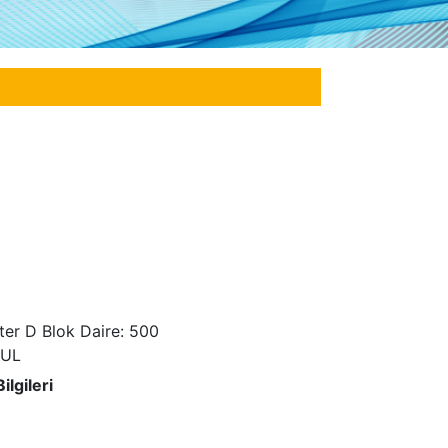
er D Blok Daire: 500
BUL
ilgileri