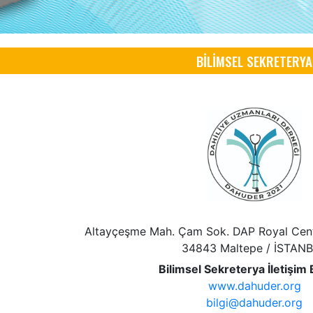
BİLİMSEL SEKRETERYA
8
1
8
Altayçeşme Mah. Çam Sok. DAP Royal Cent
m
Aralık
Ekim
34843 Maltepe / İSTAN
Bilimsel Sekreterya İletişim B
Özeti
Kongre
Bildiri Özeti
www.dahuder.org
m Tarihi
Başlangıç Tarihi
Son Gönderim Tarihi
bilgi@dahuder.org