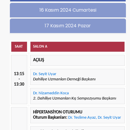
16 Kasım 2024 Cumartesi
17 Kasım 2024 Pazar
SAAT
SALON A
AÇILIŞ
13:15
Dr. Seyit Uyar
-
Dahiliye Uzmanları Derneği Başkanı
13:30
Dr. Nizameddin Koca
2. Dahiliye Uzmanları Kış Sempozyumu Başkanı
HİPERTANSİYON OTURUMU
Oturum Başkanları:
Dr. Teslime Ayaz, Dr. Seyit Uyar