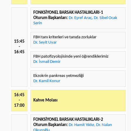
FONKSİYONEL BARSAK HASTALIKLARI-1
Oturum Başkanları:
Dr. Eşref Araç, Dr. Sibel Ocak
Serin
FBH tanı kriterleri ve tanıda zorluklar
15:45
Dr. Seyit Uyar
-
16:45
FBH patofizyolojisinde yeni öğrendiklerimiz
Dr. İsmail Demir
Ekzokrin pankreas yetmezliği
Dr. Kamil Konur
16:45
-
Kahve Molası
17:00
FONKSİYONEL BARSAK HASTALIKLARI-2
Oturum Başkanları:
Dr. Hamit Yıldız, Dr. Nalan
Okuroğlu