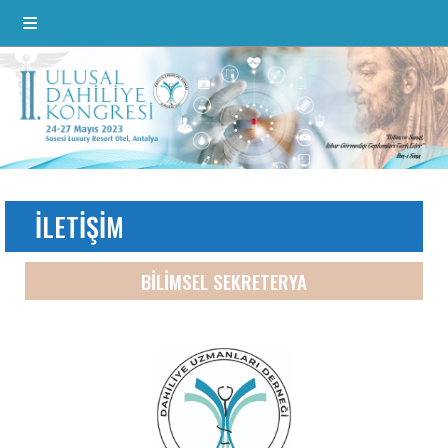
İLETİŞİM
BİLİMSEL SEKRETERYA